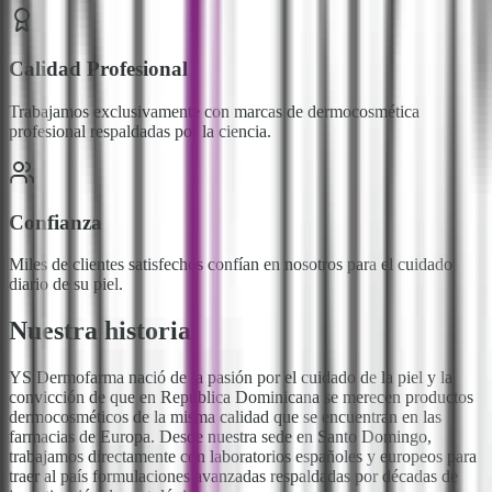
Calidad Profesional
Trabajamos exclusivamente con marcas de dermocosmética
profesional respaldadas por la ciencia.
Confianza
Miles de clientes satisfechos confían en nosotros para el cuidado
diario de su piel.
Nuestra historia
YS Dermofarma nació de la pasión por el cuidado de la piel y la
convicción de que en República Dominicana se merecen productos
dermocosméticos de la misma calidad que se encuentran en las
farmacias de Europa. Desde nuestra sede en Santo Domingo,
trabajamos directamente con laboratorios españoles y europeos para
traer al país formulaciones avanzadas respaldadas por décadas de