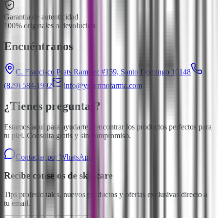
Garantía de autenticidad
100% originales o devolución
Encuéntranos
C. Francisco Prats Ramírez #159, Santo Domingo 10148
(829) 584-1992
info@ysdermofarma.com
¿Tienes preguntas?
Estamos aquí para ayudarte a encontrar los productos perfectos para
tu piel. Consulta gratis y sin compromiso.
Contactar por WhatsApp
Recibe consejos de skincare
Tips profesionales, nuevos productos y ofertas exclusivas directo a
tu email.