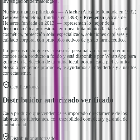
investigación dermatológica.
Nuestras marcas principales —
Atache
(Alicante, fundada en 1932),
Genové
(Barcelona, fundada en 1898) y
Pressensa
(Alcalá de
Henares, fundada en 2013) — representan lo mejor de la
dermocosmética profesional europea: tratamientos faciales de alta
cosmética, protección solar especializada, soluciones capilares y
cuidado corporal con principios activos de grado farmacéutico.
Lo que nos distingue es la asesoría personalizada: nuestro equipo
conoce cada producto a fondo y está disponible por WhatsApp para
guiarte en la elección de tu rutina ideal, porque cada piel es única.
No solo vendemos productos, te ayudamos a entenderlos y a usarlos
correctamente.
Certificaciones
Distribuidor autorizado verificado
Cada producto que vendemos es importado directamente de los
laboratorios fabricantes, con trazabilidad completa y garantía de
autenticidad.
Distribuidor autorizado