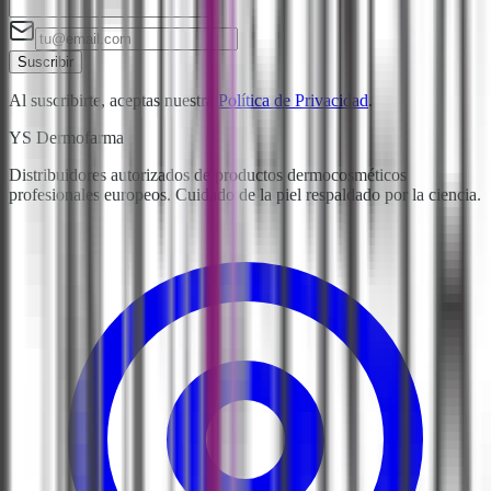
Suscribir
Al suscribirte, aceptas nuestra
Política de Privacidad
.
YS Dermofarma
Distribuidores autorizados de productos dermocosméticos
profesionales europeos. Cuidado de la piel respaldado por la ciencia.