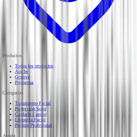
Productos
Todos los productos
Atache
Genove
Pressensa
Categorías
Tratamiento Facial
Protección Solar
Cuidado Capilar
Limpieza Facial
Peeling Profesional
Ayuda