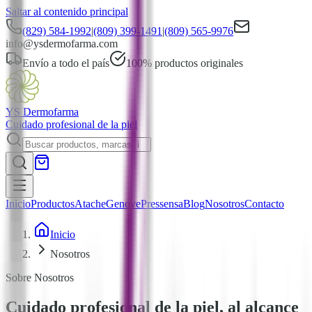
Saltar al contenido principal
(829) 584-1992
|
(809) 399-1491
|
(809) 565-9976
info@ysdermofarma.com
Envío a todo el país
100% productos originales
YS Dermofarma
Cuidado profesional de la piel
Inicio
Productos
Atache
Genove
Pressensa
Blog
Nosotros
Contacto
Inicio
Nosotros
Sobre Nosotros
Cuidado profesional de la piel, al alcance