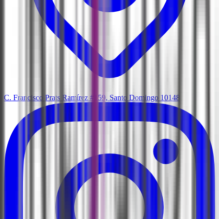
C. Francisco Prats Ramírez #159, Santo Domingo 10148