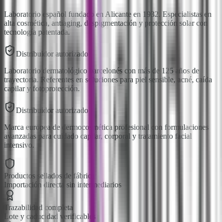
Laboratorio español fundado en Alicante en 1932. Especialistas en
alta cosmética, antiaging, despigmentación y protección solar con
tecnología patentada.
Distribuidor autorizado
Laboratorio dermatológico barcelonés con más de 125 años de
trayectoria. Referentes en soluciones para piel sensible, acné, caída
capilar y fotoprotección.
Distribuidor autorizado
Marca europea de dermocosmética profesional con formulaciones
avanzadas para cuidado capilar, corporal y tratamiento facial
intensivo.
Productos sellados de fábrica
Importación directa sin intermediarios
Trazabilidad completa
Lote y caducidad verificables