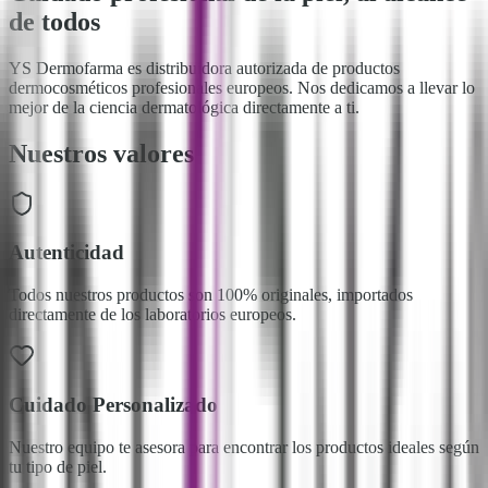
de todos
YS Dermofarma es distribuidora autorizada de productos
dermocosméticos profesionales europeos. Nos dedicamos a llevar lo
mejor de la ciencia dermatológica directamente a ti.
Nuestros valores
Autenticidad
Todos nuestros productos son 100% originales, importados
directamente de los laboratorios europeos.
Cuidado Personalizado
Nuestro equipo te asesora para encontrar los productos ideales según
tu tipo de piel.